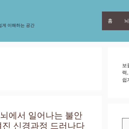
홈
뇌
쉽게 이해하는 공간
보
력
쉽
 뇌에서 일어나는 불안
검
겨진 신경과정 드러나다
색