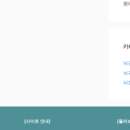
원
카
뇌
뇌
뇌
[사이트 안내]
[둘러