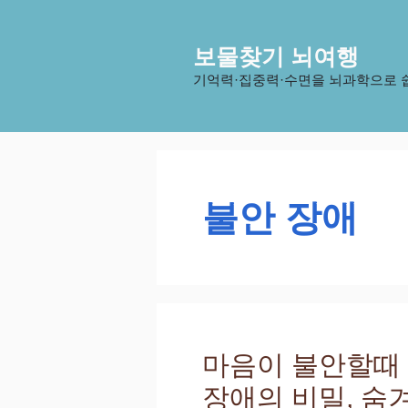
컨
텐
보물찾기 뇌여행
츠
로
기억력·집중력·수면을 뇌과학으로 
건
너
뛰
기
불안 장애
마음이 불안할때
장애의 비밀, 숨