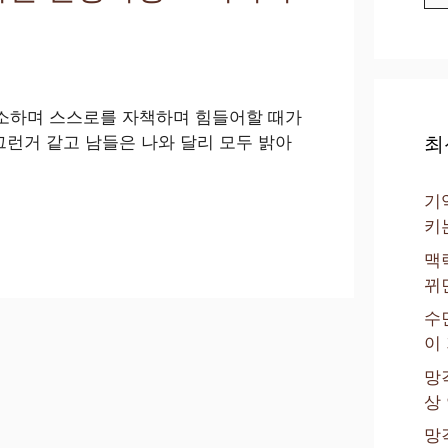
소하며 스스로를 자책하며 힘들어할 때가
최
그런거 같고 남들은 나와 달리 모두 밝아
기
키
맥
뀌
수
이
망
상
망