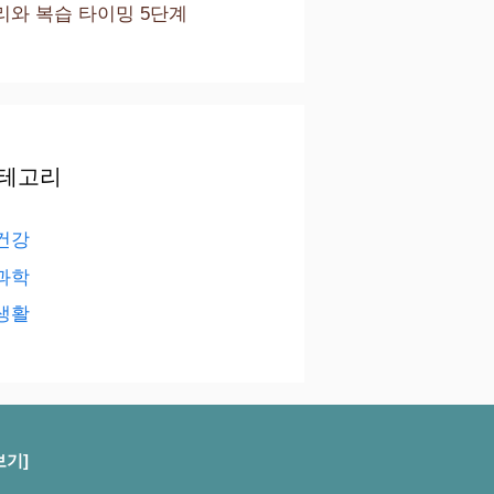
리와 복습 타이밍 5단계
테고리
건강
과학
생활
보기]