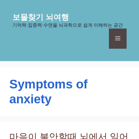
컨
텐
보물찾기 뇌여행
츠
기억력·집중력·수면을 뇌과학으로 쉽게 이해하는 공간
로
건
메
너
뛰
기
뉴
Symptoms of
anxiety
마음이 불안할때 뇌에서 일어