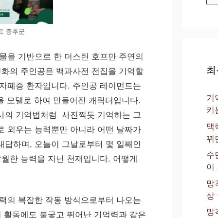
트 증후군
물을 기반으로 한 더스틴 호프만 주연의
최
 영화의 주인공은 백과사전 전집을 기억할
 자폐증 환자입니다. 주인공 레이먼드는
기
ek)을 모델로 하여 만들어진 캐릭터입니다.
키
사의 기억법처럼 사진찍듯 기억하는 그
맥
로 외우는 능력뿐만 아니라 어떤 날짜가
뀌
대답하며, 오늘이 그날로부터 몇 일째인
수
탁월한 능력을 지닌 천재입니다. 어떻게
이
망
상
능력의 복잡한 작동 방식으로부터 나오는
망
의 활동에도 불궇고 뛰어난 기억력과 같은