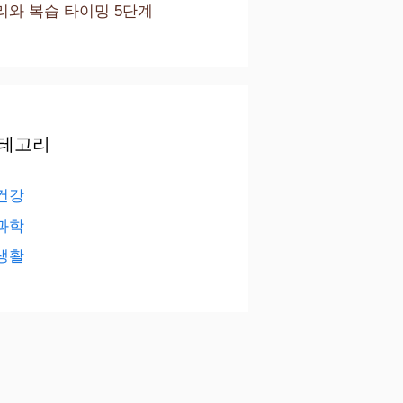
리와 복습 타이밍 5단계
테고리
건강
과학
생활