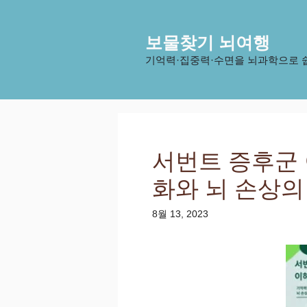
컨
텐
보물찾기 뇌여행
츠
로
기억력·집중력·수면을 뇌과학으로 
건
너
뛰
기
서번트 증후군 
화와 뇌 손상의 
8월 13, 2023