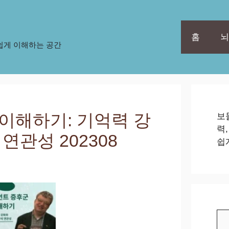
홈
뇌
쉽게 이해하는 공간
이해하기: 기억력 강
보
력
연관성 202308
쉽
검
색