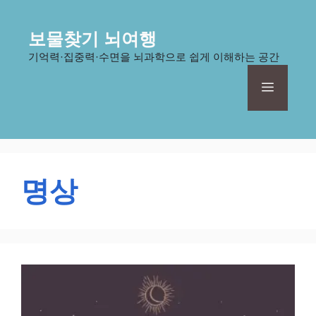
컨
텐
보물찾기 뇌여행
츠
기억력·집중력·수면을 뇌과학으로 쉽게 이해하는 공간
로
건
메
너
뛰
기
뉴
명상