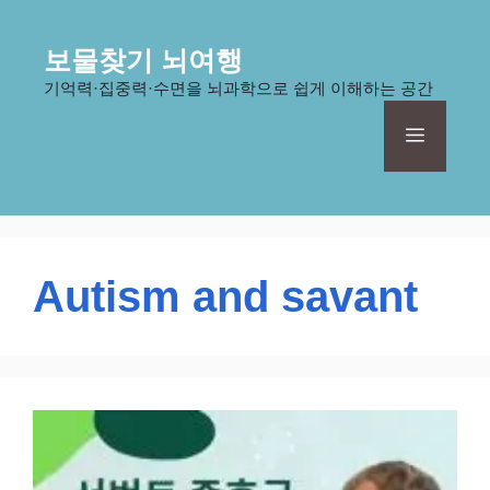
컨
텐
보물찾기 뇌여행
츠
기억력·집중력·수면을 뇌과학으로 쉽게 이해하는 공간
로
건
메
너
뛰
기
뉴
Autism and savant